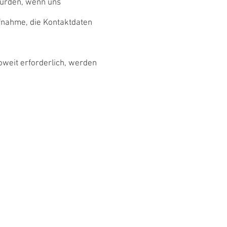
würden, wenn uns
ufnahme, die Kontaktdaten
Soweit erforderlich, werden
Kontakt
Momella, Tansania
: +43 699 120 29 005
africanhealingjourney.com